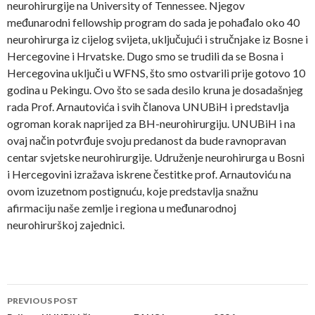
neurohirurgije na University of Tennessee. Njegov
međunarodni fellowship program do sada je pohađalo oko 40
neurohirurga iz cijelog svijeta, uključujući i stručnjake iz Bosne i
Hercegovine i Hrvatske. Dugo smo se trudili da se Bosna i
Hercegovina uključi u WFNS, što smo ostvarili prije gotovo 10
godina u Pekingu. Ovo što se sada desilo kruna je dosadašnjeg
rada Prof. Arnautovića i svih članova UNUBiH i predstavlja
ogroman korak naprijed za BH-neurohirurgiju. UNUBiH i na
ovaj način potvrđuje svoju predanost da bude ravnopravan
centar svjetske neurohirurgije. Udruženje neurohirurga u Bosni
i Hercegovini izražava iskrene čestitke prof. Arnautoviću na
ovom izuzetnom postignuću, koje predstavlja snažnu
afirmaciju naše zemlje i regiona u međunarodnoj
neurohirurškoj zajednici.
Post
PREVIOUS POST