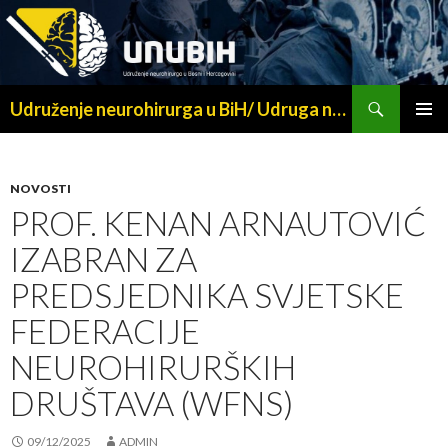
Search
Udruženje neurohirurga u BiH/ Udruga neurokirurga u BiH/ Удружење неурохирурга у БИХ/The association of neurosurgeons in BiH
SKIP
PRIMAR
TO
MENU
CONTENT
NOVOSTI
PROF. KENAN ARNAUTOVIĆ
IZABRAN ZA
PREDSJEDNIKA SVJETSKE
FEDERACIJE
NEUROHIRURŠKIH
DRUŠTAVA (WFNS)
09/12/2025
ADMIN