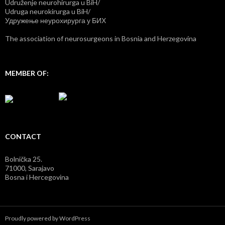
Udruženje neurohirurga u BiH/
Udruga neurokirurga u BiH/
Удружење неурохирурга у БИХ
The association of neurosurgeons in Bosnia and Herzegovina
MEMBER OF:
CONTACT
Bolnička 25.
71000, Sarajavo
Bosna i Hercegovina
Proudly powered by WordPress