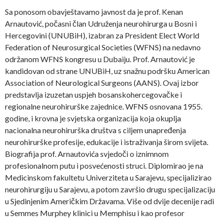
Sa ponosom obavještavamo javnost da je prof. Kenan
Arnautović, počasni član Udruženja neurohirurga u Bosni i
Hercegovini (UNUBiH), izabran za President Elect World
Federation of Neurosurgical Societies (WFNS) na nedavno
održanom WFNS kongresu u Dubaiju. Prof. Arnautović je
kandidovan od strane UNUBiH, uz snažnu podršku American
Association of Neurological Surgeons (AANS). Ovaj izbor
predstavlja izuzetan uspjeh bosanskohercegovačke i
regionalne neurohirurške zajednice. WFNS osnovana 1955.
godine, i krovna je svjetska organizacija koja okuplja
nacionalna neurohirurška društva s ciljem unapređenja
neurohirurške profesije, edukacije i istraživanja širom svijeta.
Biografija prof. Arnautovića svjedoči o iznimnom
profesionalnom putu i posvećenosti struci. Diplomirao je na
Medicinskom fakultetu Univerziteta u Sarajevu, specijalizirao
neurohirurgiju u Sarajevu, a potom završio drugu specijalizaciju
u Sjedinjenim Američkim Državama. Više od dvije decenije radi
u Semmes Murphey klinici u Memphisu i kao profesor