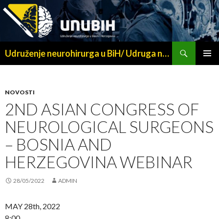
Search
Udruženje neurohirurga u BiH/ Udruga neurokirurga u BiH/ Удружење неурохирурга у БИХ/The association of neurosurgeons in BiH
SKIP
PRIMAR
TO
MENU
CONTENT
NOVOSTI
2ND ASIAN CONGRESS OF
NEUROLOGICAL SURGEONS
– BOSNIA AND
HERZEGOVINA WEBINAR
28/05/2022
ADMIN
MAY 28th, 2022
8:00