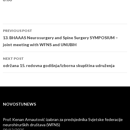
Post
PREVIOUS POST
navigation
13. BHAAAS Neurosurgery and Spine Surgery SYMPOSIUM –
joint meeting with WFNS and UNUBIH
NEXT POST
održana 15. redovna godišnja/izborna skupština udruženja
NOVOSTI/NEWS
Prof. Kenan Arnautović izabran za predsjednika Svjetske federacije
neurohirurških društava (WFNS)
09/12/2025